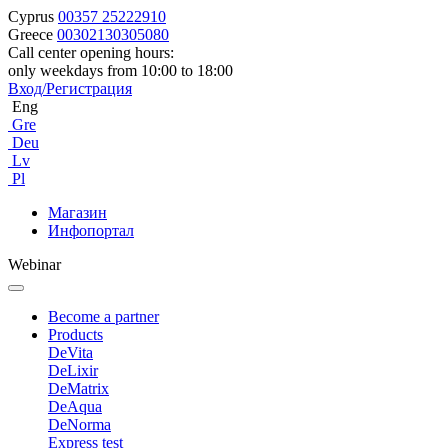
Cyprus
00357 25222910
Greece
00302130305080
Call center opening hours:
only weekdays from 10:00 to 18:00
Вход/Регистрация
Eng
Gre
Deu
Lv
Pl
Магазин
Инфопортал
Webinar
Become a partner
Products
DeVita
DeLixir
DeMatrix
DeAqua
DeNorma
Express test