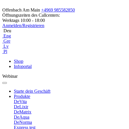
Offenbach Am Main
+4969 985582850
Öffnungszeiten des Callcenters:
Werktags 10:00 - 18:00
Anmelden/Registrieren
Deu
Eng
Gre
Lv
Pl
Shop
Infoportal
Webinar
Starte dein Geschäft
Produkte
DeVita
DeLixir
DeMatrix
DeAqua
DeNorma
Express test