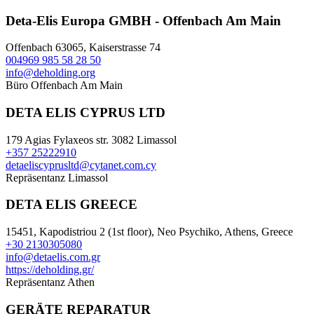
Deta-Elis Europa GMBH - Offenbach Am Main
Offenbach 63065, Kaiserstrasse 74
004969 985 58 28 50
info@deholding.org
Büro
Offenbach Am Main
DETA ELIS CYPRUS LTD
179 Agias Fylaxeos str. 3082 Limassol
+357 25222910
detaeliscyprusltd@cytanet.com.cy
Repräsentanz
Limassol
DETA ELIS GREECE
15451, Kapodistriou 2 (1st floor), Neo Psychiko, Athens, Greece
+30 2130305080
info@detaelis.com.gr
https://deholding.gr/
Repräsentanz
Athen
GERÄTE REPARATUR