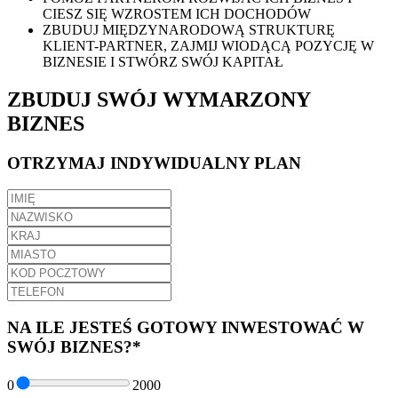
CIESZ SIĘ WZROSTEM ICH DOCHODÓW
ZBUDUJ MIĘDZYNARODOWĄ STRUKTURĘ
KLIENT-PARTNER, ZAJMIJ WIODĄCĄ POZYCJĘ W
BIZNESIE I STWÓRZ SWÓJ KAPITAŁ
ZBUDUJ SWÓJ WYMARZONY
BIZNES
OTRZYMAJ INDYWIDUALNY PLAN
NA ILE JESTEŚ GOTOWY INWESTOWAĆ W
SWÓJ BIZNES?
*
0
2000