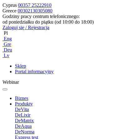
Cyprus
00357 25222910
Greece
00302130305080
Godziny pracy centrum telefonicznego:
od poniedziałku do piątku (od 10:00 do 18:00)
Zaloguj się / Rejestracja
Pl
Eng
Gre
Deu
Lv
Sklep
Portal informacyjny
Webinar
Biznes
Produkty
DeVita
DeLixir
DeMatrix
DeAqua
DeNorma
Express test