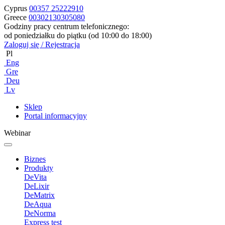
Cyprus
00357 25222910
Greece
00302130305080
Godziny pracy centrum telefonicznego:
od poniedziałku do piątku (od 10:00 do 18:00)
Zaloguj się / Rejestracja
Pl
Eng
Gre
Deu
Lv
Sklep
Portal informacyjny
Webinar
Biznes
Produkty
DeVita
DeLixir
DeMatrix
DeAqua
DeNorma
Express test