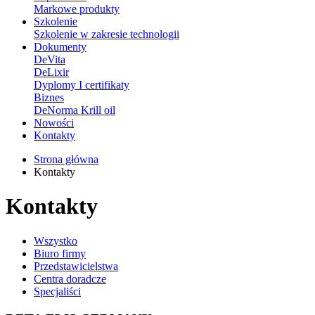
Markowe produkty
Szkolenie
Szkolenie w zakresie technologii
Dokumenty
DeVita
DeLixir
Dyplomy I certifikaty
Biznes
DeNorma Krill oil
Nowości
Kontakty
Strona główna
Kontakty
Kontakty
Wszystko
Biuro firmy
Przedstawicielstwa
Centra doradcze
Specjaliści