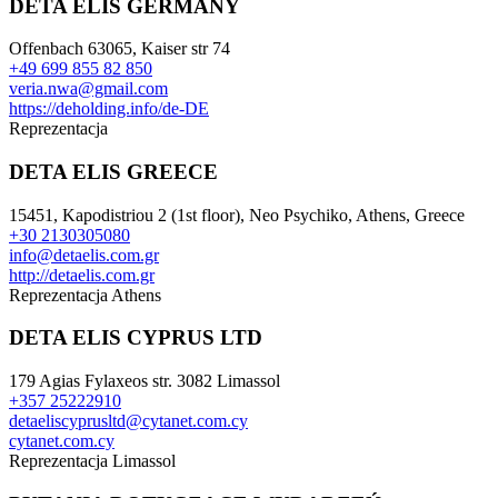
DETA ELIS GERMANY
Offenbach 63065, Kaiser str 74
+49 699 855 82 850
veria.nwa@gmail.com
https://deholding.info/de-DE
Reprezentacja
DETA ELIS GREECE
15451, Kapodistriou 2 (1st floor), Neo Psychiko, Athens, Greece
+30 2130305080
info@detaelis.com.gr
http://detaelis.com.gr
Reprezentacja
Athens
DETA ELIS CYPRUS LTD
179 Agias Fylaxeos str. 3082 Limassol
+357 25222910
detaeliscyprusltd@cytanet.com.cy
cytanet.com.cy
Reprezentacja
Limassol