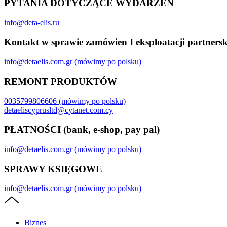
PYTANIA DOTYCZĄCE WYDARZEŃ
info@deta-elis.ru
Kontakt w sprawie zamówien I eksploatacji partnersk
info@detaelis.com.gr (mówimy po polsku)
REMONT PRODUKTÓW
0035799806606 (mówimy po polsku)
detaeliscyprusltd@cytanet.com.cy
PŁATNOŚCI (bank, e-shop, pay pal)
info@detaelis.com.gr (mówimy po polsku)
SPRAWY KSIĘGOWE
info@detaelis.com.gr (mówimy po polsku)
Biznes