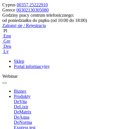
Cyprus
00357 25222910
Greece
00302130305080
Godziny pracy centrum telefonicznego:
od poniedziałku do piątku (od 10:00 do 18:00)
Zaloguj się / Rejestracja
Pl
Eng
Gre
Deu
Lv
Sklep
Portal informacyjny
Webinar
Biznes
Produkty
DeVita
DeLixir
DeMatrix
DeAqua
DeNorma
Express test