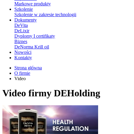
Markowe produkty
Szkolenie
Szkolenie w zakresie technologii
Dokumenty
DeVita
DeLixir
Dyplomy I certifikaty
Biznes
DeNorma Krill oil
Nowości
Kontakty
Strona główna
O firmie
Video
Video firmy DEHolding