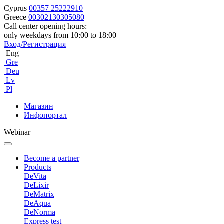
Cyprus
00357 25222910
Greece
00302130305080
Call center opening hours:
only weekdays from 10:00 to 18:00
Вход/Регистрация
Eng
Gre
Deu
Lv
Pl
Магазин
Инфопортал
Webinar
Become a partner
Products
DeVita
DeLixir
DeMatrix
DeAqua
DeNorma
Express test